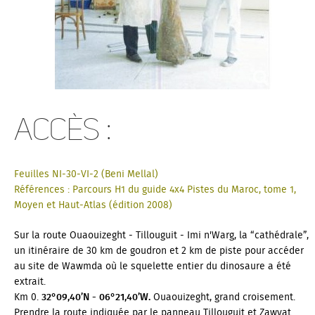
Accès :
Feuilles NI-30-VI-2 (Beni Mellal)
Références : Parcours H1 du guide 4x4
Pistes du Maro
c, tome 1,
Moyen et Haut-Atlas (édition 2008)
Sur la route Ouaouizeght - Tillouguit - Imi n'Warg, la “cathédrale”,
un itinéraire de 30 km de goudron et 2 km de piste pour accéder
au site de Wawmda où le squelette entier du dinosaure a été
extrait.
Km 0.
32°09,40’N - 06°21,40’W.
Ouaouizeght, grand croisement.
Prendre la route indiquée par le panneau Tillouguit et Zawyat