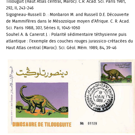
Tillouguit (Haut Atlas central
, Maroc). C.R. Acad. Sci. Paris 1981,
292, II, 243-246
Sigogneau-Russell D. : Monbaron M. and Russell D.E.
Découverte
de Mammifères dans le Mésozoïque moyen d’Afrique.
C. R. Acad.
Sci. Paris 1988, 307, Séries II, 1045-1050
Souhel A. & Canerot J. :
Polarité sédimentaire téthysienne puis
atlantique : l’exemple des couches rouges jurassico-crétacées du
Haut Atlas central (Maroc)
. Sci. Géol. Mém. 1989, 84, 39-46