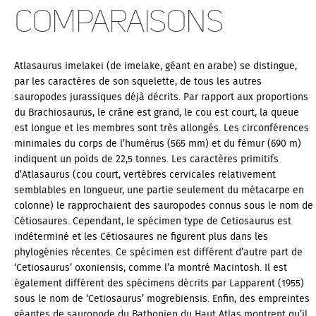
Comparaisons
Atlasaurus imelakei (de imelake, géant en arabe) se distingue,
par les caractères de son squelette, de tous les autres
sauropodes jurassiques déjà décrits. Par rapport aux proportions
du Brachiosaurus, le crâne est grand, le cou est court, la queue
est longue et les membres sont très allongés. Les circonférences
minimales du corps de l’humérus (565 mm) et du fémur (690 m)
indiquent un poids de 22,5 tonnes. Les caractères primitifs
d’Atlasaurus (cou court, vertèbres cervicales relativement
semblables en longueur, une partie seulement du métacarpe en
colonne) le rapprochaient des sauropodes connus sous le nom de
Cétiosaures. Cependant, le spécimen type de Cetiosaurus est
indéterminé et les Cétiosaures ne figurent plus dans les
phylogénies récentes. Ce spécimen est différent d’autre part de
‘Cetiosaurus’ oxoniensis, comme l’a montré Macintosh. Il est
également différent des spécimens décrits par Lapparent (1955)
sous le nom de ‘Cetiosaurus’ mogrebiensis. Enfin, des empreintes
géantes de sauropode du Bathonien du Haut Atlas montrent qu’il