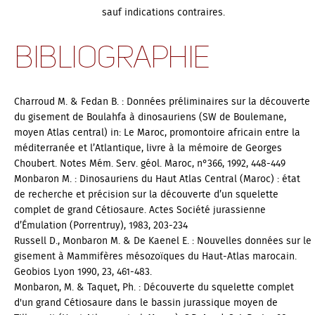
sauf indications contraires.
Bibliographie
Charroud M. & Fedan B. :
Données préliminaires sur la découverte
du gisement de Boulahfa à dinosauriens (SW de Boulemane,
moyen Atlas central)
in: Le Maroc, promontoire africain entre la
méditerranée et l’Atlantique, livre à la mémoire de Georges
Choubert. Notes Mém. Serv. géol. Maroc, n°366, 1992, 448-449
Monbaron M. :
Dinosauriens du Haut Atlas Central (Maroc) : état
de recherche et précision sur la découverte d’un squelette
complet de grand Cétiosaure.
Actes Société jurassienne
d’Émulation (Porrentruy), 1983, 203-234
Russell D., Monbaron M. & De Kaenel E. :
Nouvelles données sur le
gisement à Mammifères mésozoïques du Haut-Atlas marocain
.
Geobios Lyon 1990, 23, 461-483.
Monbaron, M. & Taquet, Ph. :
Découverte du squelette complet
d'un grand Cétiosaure dans le bassin jurassique moyen de