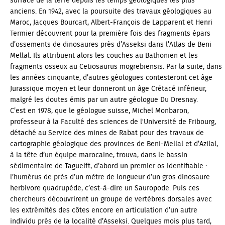
surface de la terre depuis les temps géologiques les plus
anciens. En 1942, avec la poursuite des travaux géologiques au
Maroc, Jacques Bourcart, Albert-François de Lapparent et Henri
Termier découvrent pour la première fois des fragments épars
d’ossements de dinosaures près d’Asseksi dans l’Atlas de Beni
Mellal. Ils attribuent alors les couches au Bathonien et les
fragments osseux au Cetiosaurus mogrebiensis. Par la suite, dans
les années cinquante, d’autres géologues contesteront cet âge
Jurassique moyen et leur donneront un âge Crétacé inférieur,
malgré les doutes émis par un autre géologue Du Dresnay.
C’est en 1978, que le géologue suisse, Michel Monbaron,
professeur à la Faculté des sciences de l'Université de Fribourg,
détaché au Service des mines de Rabat pour des travaux de
cartographie géologique des provinces de Beni-Mellal et d’Azilal,
à la tête d’un équipe marocaine, trouva, dans le bassin
sédimentaire de Taguelft, d’abord un premier os identifiable :
l’humérus de près d’un mètre de longueur d’un gros dinosaure
herbivore quadrupède, c’est-à-dire un Sauropode. Puis ces
chercheurs découvrirent un groupe de vertèbres dorsales avec
les extrémités des côtes encore en articulation d’un autre
individu près de la localité d’Asseksi. Quelques mois plus tard,