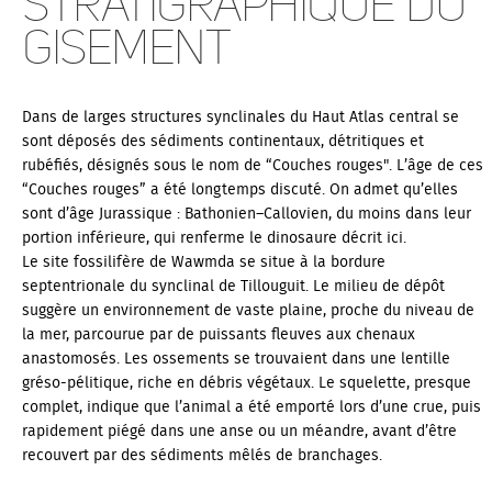
stratigraphique du
gisement
Dans de larges structures synclinales du Haut Atlas central se
sont déposés des sédiments continentaux, détritiques et
rubéfiés, désignés sous le nom de “Couches rouges". L’âge de ces
“Couches rouges” a été longtemps discuté. On admet qu’elles
sont d’âge Jurassique : Bathonien–Callovien, du moins dans leur
portion inférieure, qui renferme le dinosaure décrit ici.
Le site fossilifère de Wawmda se situe à la bordure
septentrionale du synclinal de Tillouguit. Le milieu de dépôt
suggère un environnement de vaste plaine, proche du niveau de
la mer, parcourue par de puissants fleuves aux chenaux
anastomosés. Les ossements se trouvaient dans une lentille
gréso-pélitique, riche en débris végétaux. Le squelette, presque
complet, indique que l’animal a été emporté lors d’une crue, puis
rapidement piégé dans une anse ou un méandre, avant d’être
recouvert par des sédiments mêlés de branchages.