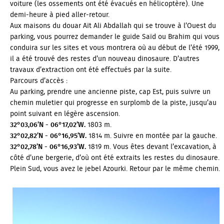
voiture (les ossements ont été évacués en hélicoptère). Une
s'est produite
demi-heure à pied aller-retour.
Aux maisons du douar Aït Ali Abdallah qui se trouve à l’Ouest du
Google Maps ne s'est pas chargé correctement sur cette
parking, vous pourrez demander le guide Saïd ou Brahim qui vous
page. Pour plus d'informations techniques sur cette erreur,
conduira sur les sites et vous montrera où au début de l’été 1999,
veuillez consulter la console JavaScript.
il a été trouvé des restes d’un nouveau dinosaure. D’autres
travaux d’extraction ont été effectués par la suite.
Parcours d’accès :
Au parking, prendre une ancienne piste, cap Est, puis suivre un
chemin muletier qui progresse en surplomb de la piste, jusqu’au
point suivant en légère ascension.
32°03,06’N - 06°17,02’W.
1803 m.
32°02,82’N - 06°16,95’W.
1814 m. Suivre en montée par la gauche.
32°02,78’N - 06°16,93’W.
1819 m. Vous êtes devant l’excavation, à
côté d’une bergerie, d’où ont été extraits les restes du dinosaure.
Plein Sud, vous avez le jebel Azourki. Retour par le même chemin.