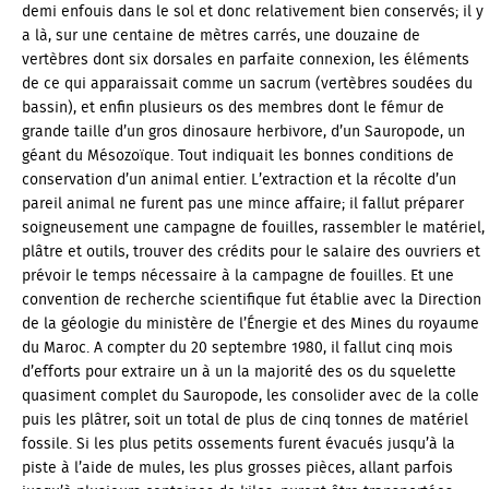
demi enfouis dans le sol et donc relativement bien conservés; il y
a là, sur une centaine de mètres carrés, une douzaine de
vertèbres dont six dorsales en parfaite connexion, les éléments
de ce qui apparaissait comme un sacrum (vertèbres soudées du
bassin), et enfin plusieurs os des membres dont le fémur de
grande taille d’un gros dinosaure herbivore, d’un Sauropode, un
géant du Mésozoïque. Tout indiquait les bonnes conditions de
conservation d’un animal entier. L’extraction et la récolte d’un
pareil animal ne furent pas une mince affaire; il fallut préparer
soigneusement une campagne de fouilles, rassembler le matériel,
plâtre et outils, trouver des crédits pour le salaire des ouvriers et
prévoir le temps nécessaire à la campagne de fouilles. Et une
convention de recherche scientifique fut établie avec la Direction
de la géologie du ministère de l’Énergie et des Mines du royaume
du Maroc. A compter du 20 septembre 1980, il fallut cinq mois
d’efforts pour extraire un à un la majorité des os du squelette
quasiment complet du Sauropode, les consolider avec de la colle
puis les plâtrer, soit un total de plus de cinq tonnes de matériel
fossile. Si les plus petits ossements furent évacués jusqu’à la
piste à l’aide de mules, les plus grosses pièces, allant parfois