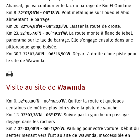
Ahansal, qui va contourner le lac du barrage de Bin El Ouidane.
Km 8.
32°07,96’N - 06°18’W.
Pont métallique sur l’oued el Abid
alimentant le barrage.
Km 20.
32°04,90’N - 06°20,15’W.
Laisser la route de droite.
Km 23.
32°05,40’N - 06°19,31’W.
La route monte à flanc de jebel;
panorama sur le lac du barrage. Elle s’engage ensuite dans une
pittoresque gorge boisée.
Km 30,7.
32°03,80’N - 06°16,50’W.
Départ à droite d’une piste pour
le site de Wawmda.
Visite au site de Wawmda
Km 0.
32°03,80’N - 06°16,50’W.
Quitter la route et quelques
centaines de mètres plus loin suivre la piste de gauche.
Km 1,3.
32°03,38’N - 06°17’W.
Suivre par la gauche un passage
dégagé dans les rochers.
Km 2.
32°03,08’N - 06°17,20’W.
Parking pour votre voiture. Début du
Petit problème... Une erreur
sentier menant vers l’Est au site de Wawmda, inaccessible en