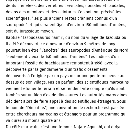
dents crénelées, des vertèbres cervicales, dorsales et caudales,
des os des membres et des ceintures. Ce sont, ont précisé les
scientifiques, “les plus anciens restes crâniens connus d’un
sauropode” et qui seraient âgés d’environ 180 millions d’années,
soit du jurassique moyen.
Baptisé “Tazoudasaurus naïmi”, du nom du village de Tazouda où
il a été découvert, ce dinosaure d’environ 9 mètres de long
pourrait bien être “l’ancêtre” des sauropodes d’Amérique du Nord
“seulement vieux de 140 millions d’années”. Les indices d’un
important fossile de brachiosaure remontent à 1998, avec la
découverte par la gendarmerie d’un trafic d’ossements
découverts à l’origine par un paysan sur une pente rocheuse au-
dessus de son village. Mis en parfum, des scientifiques marocains
viennent étudier le terrain et se rendent vite compte qu’ils sont
tombés sur un filon d’os de dinosaures. Les autorités marocaines
décident alors de faire appel à des scientifiques étrangers. Sous
le nom de “
Dinoatlas
”, une convention de recherche est passée
entre chercheurs marocains et étrangers pour un programme qui
va durer au moins quatre ans.
Du côté marocain, c’est une femme, Najate Aquesbi, qui dirige