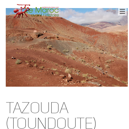
Tazouda
(Toundoute)