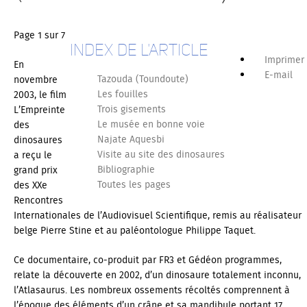
Page 1 sur 7
Index de l'article
Imprimer
En
E-mail
Tazouda (Toundoute)
novembre
Les fouilles
2003, le film
Trois gisements
L’Empreinte
Le musée en bonne voie
des
Najate Aquesbi
dinosaures
Visite au site des dinosaures
a reçu le
Bibliographie
grand prix
Toutes les pages
des XXe
Rencontres
Internationales de l’Audiovisuel Scientifique, remis au réalisateur
belge Pierre Stine et au paléontologue Philippe Taquet.
Ce documentaire, co-produit par FR3 et Gédéon programmes,
relate la découverte en 2002, d’un dinosaure totalement inconnu,
l’Atlasaurus. Les nombreux ossements récoltés comprennent à
l’époque des éléments d’un crâne et sa mandibule portant 17