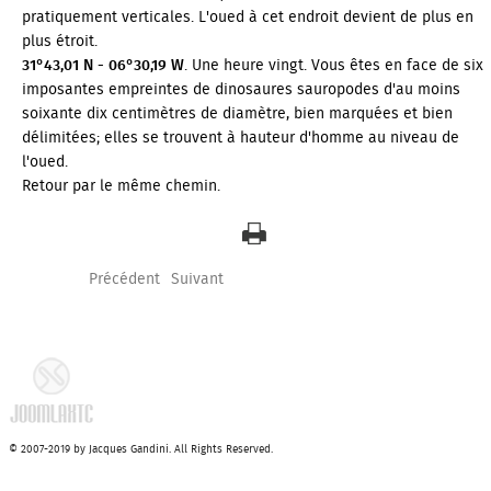
pratiquement verticales. L'oued à cet endroit devient de plus en
plus étroit.
31°43,01 N - 06°30,19 W
. Une heure vingt. Vous êtes en face de six
imposantes empreintes de dinosaures sauropodes d'au moins
soixante dix centimètres de diamètre, bien marquées et bien
délimitées; elles se trouvent à hauteur d'homme au niveau de
l'oued.
Retour par le même chemin.
Précédent
Suivant
Petit problème... Une erreur
© 2007-2019 by Jacques Gandini. All Rights Reserved.
s'est produite