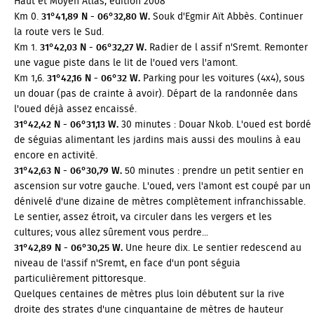
Haut et Moyen Atlas, édition 2008
Km 0.
31°41,89 N - 06°32,80 W.
Souk d'Egmir Aït Abbès. Continuer
la route vers le Sud.
Km 1.
31°42,03 N - 06°32,27 W.
Radier de l assif n'Sremt. Remonter
une vague piste dans le lit de l'oued vers l'amont.
Km 1,6.
31°42,16 N - 06°32 W.
Parking pour les voitures (4x4), sous
un douar (pas de crainte à avoir). Départ de la randonnée dans
l'oued déjà assez encaissé.
31°42,42 N - 06°31,13 W.
30 minutes : Douar Nkob. L'oued est bordé
de séguias alimentant les jardins mais aussi des moulins à eau
encore en activité.
31°42,63 N - 06°30,79 W.
50 minutes : prendre un petit sentier en
ascension sur votre gauche. L'oued, vers l'amont est coupé par un
dénivelé d'une dizaine de mètres complètement infranchissable.
Le sentier, assez étroit, va circuler dans les vergers et les
cultures; vous allez sûrement vous perdre...
31°42,89 N - 06°30,25 W.
Une heure dix. Le sentier redescend au
niveau de l'assif n'Sremt, en face d'un pont séguia
particulièrement pittoresque.
Quelques centaines de mètres plus loin débutent sur la rive
droite des strates d'une cinquantaine de mètres de hauteur