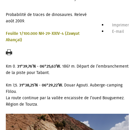
Probabilité de traces de dinosaures. Relevé
août 2009.
Imprimer
E-mail
Feuille 1/100.000 NH-29-XXIV-4 (Zawyat
Ahançal)
Km 0.
31°39,76’N - 06°25,63’W.
1867 m. Départ de l’embranchement
de la piste pour Tabant.
Km 7,5.
31°38,25’N - 06°29,22’W.
Douar Agouti. Auberge-camping
Flilou.
La route continue par la vallée encaissée de l’oued Bouguemez.
Région de Tourza.
Petit problème... Une erreur
s'est produite