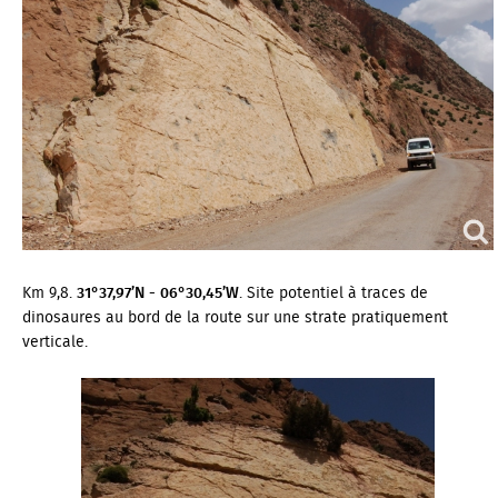
Google Maps ne s'est pas chargé correctement sur cette
page. Pour plus d'informations techniques sur cette erreur,
veuillez consulter la console JavaScript.
Km 9,8.
31°37,97’N - 06°30,45’W
. Site potentiel à traces de
dinosaures au bord de la route sur une strate pratiquement
verticale.