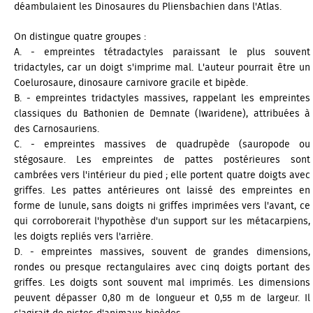
déambulaient les Dinosaures du Pliensbachien dans l'Atlas.
On distingue quatre groupes :
A. - empreintes tétradactyles paraissant le plus souvent
tridactyles, car un doigt s'imprime mal. L'auteur pourrait être un
Coelurosaure, dinosaure carnivore gracile et bipède.
B. - empreintes tridactyles massives, rappelant les empreintes
classiques du Bathonien de Demnate (Iwaridene), attribuées à
des Carnosauriens.
C. - empreintes massives de quadrupède (sauropode ou
stégosaure. Les empreintes de pattes postérieures sont
cambrées vers l'intérieur du pied ; elle portent quatre doigts avec
griffes. Les pattes antérieures ont laissé des empreintes en
forme de lunule, sans doigts ni griffes imprimées vers l'avant, ce
qui corroborerait l'hypothèse d'un support sur les métacarpiens,
les doigts repliés vers l'arrière.
D. - empreintes massives, souvent de grandes dimensions,
rondes ou presque rectangulaires avec cinq doigts portant des
griffes. Les doigts sont souvent mal imprimés. Les dimensions
peuvent dépasser 0,80 m de longueur et 0,55 m de largeur. Il