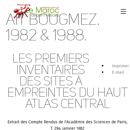
Aït Bougmez.
1982 & 1988.
Les premiers
inventaires
Imprimer
E-mail
des sites à
empreintes du Haut
Atlas central
Extrait des Compte Rendus de l'Académie des Sciences de Paris,
T. 294, janvier 1982