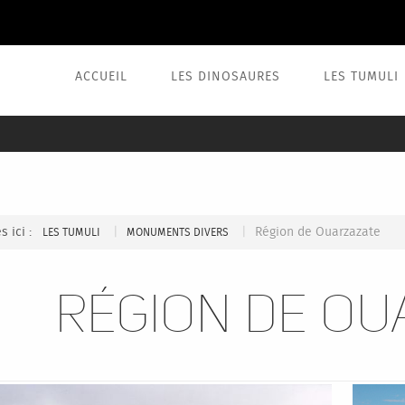
ACCUEIL
LES DINOSAURES
LES TUMULI
s ici :
|
|
Région de Ouarzazate
LES TUMULI
MONUMENTS DIVERS
Région de Ou