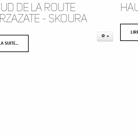
sud de la route
Hau
rzazate - Skoura
LIRE
LA SUITE...