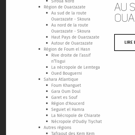
Siroua Nord
Au 
Région de Ouarzazate
Au sud de la route
Oua
Ouarzazate - Skoura
Au nord de la route
Ouarzazate - Skoura
Haut Pays de Ouarzazate
LIRE 
Autour de Ouarzazate
Région de Foum el Hasn
Rive droite de l’assif
n’Tisgui
La nécropole de Lemtega
Oued Bouguerni
Sahara Atlantique
Foum Khanguet
Gara Oum Doul
Garet es Souf
Région d'Aoucerd
Seguiet el Hamra
La Nécropole de Chiarate
Nécropole d'Oudiy Tiychat
Autres régions
Tafraout des Kem Kem