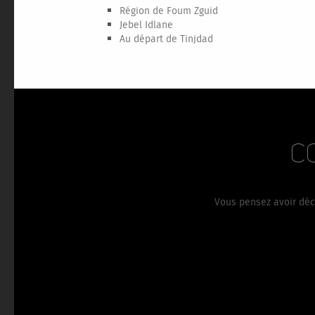
Région de Foum Zguid
Jebel Idlane
Au départ de Tinjdad
C
Vous pensez avoir déco