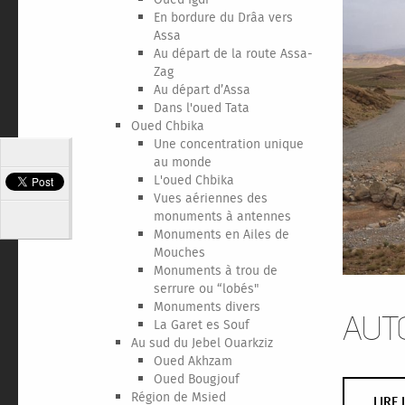
Oued Igdi
En bordure du Drâa vers
Assa
Au départ de la route Assa-
Zag
Au départ d’Assa
Dans l'oued Tata
Oued Chbika
Une concentration unique
au monde
L'oued Chbika
Vues aériennes des
monuments à antennes
Monuments en Ailes de
Mouches
Monuments à trou de
serrure ou “lobés"
Monuments divers
Aut
La Garet es Souf
Au sud du Jebel Ouarkziz
Oued Akhzam
Oued Bougjouf
Région de Msied
LIRE 