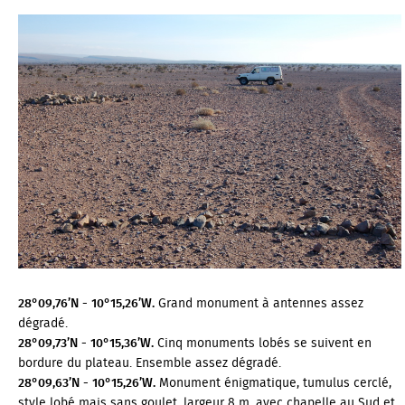
28°09,76’N - 10°15,26’W.
Grand monument à antennes assez
dégradé.
28°09,73’N - 10°15,36’W.
Cinq monuments lobés se suivent en
bordure du plateau. Ensemble assez dégradé.
28°09,63’N - 10°15,26’W.
Monument énigmatique, tumulus cerclé,
style lobé mais sans goulet, largeur 8 m, avec chapelle au Sud et