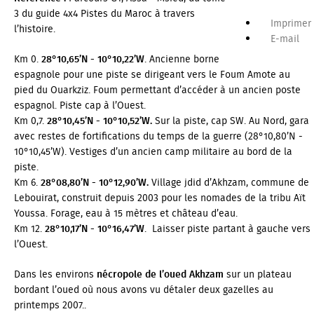
3 du guide 4x4
Pistes du Maroc
à travers
Imprimer
l’histoire.
E-mail
Km 0.
28°10,65’N - 10°10,22’W
. Ancienne borne
espagnole pour une piste se dirigeant vers le Foum Amote au
pied du Ouarkziz. Foum permettant d’accéder à un ancien poste
espagnol. Piste cap à l’Ouest.
Km 0,7.
28°10,45’N - 10°10,52’W.
Sur la piste, cap SW. Au Nord, gara
avec restes de fortifications du temps de la guerre (28°10,80’N -
10°10,45’W). Vestiges d’un ancien camp militaire au bord de la
piste.
Km 6.
28°08,80’N - 10°12,90’W.
Village jdid d’Akhzam, commune de
Lebouirat, construit depuis 2003 pour les nomades de la tribu Aït
Youssa. Forage, eau à 15 mètres et château d’eau.
Km 12.
28°10,17’N - 10°16,47’W
. Laisser piste partant à gauche vers
l’Ouest.
Dans les environs
nécropole de l’oued Akhzam
sur un plateau
bordant l’oued où nous avons vu détaler deux gazelles au
printemps 2007..