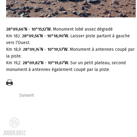
28°09,66’N - 10°15,12’W.
Monument lobé assez dégradé
Km 18,1.
28°09,56’N - 10°18,90’W.
Laisser piste partant à gauche
vers l’Ouest.
Km 18,9.
28°09,74’N - 10°19,57’W.
Monument à antennes coupé par
la piste.
Km 19,2.
28°09,82’N - 10°19,67’W.
Sur un petit plateau, second
monument à antennes également coupé par la piste.
Suivant