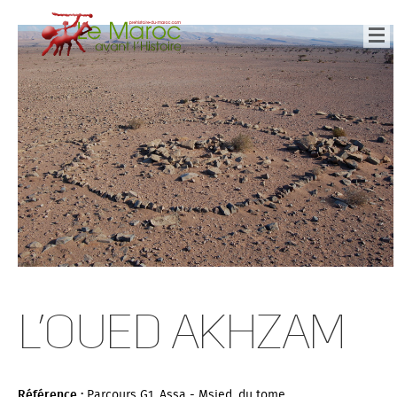
L’Oued Akhzam
Référence :
Parcours G1, Assa - Msied, du tome