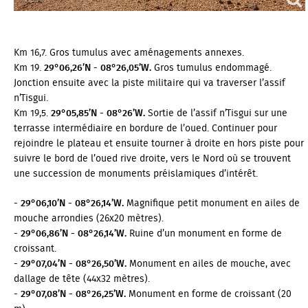
Km 16,7. Gros tumulus avec aménagements annexes.
Km 19.
29°06,26’N - 08°26,05’W.
Gros tumulus endommagé.
Jonction ensuite avec la piste militaire qui va traverser l’assif
n’Tisgui.
Km 19,5.
29°05,85’N - 08°26’W.
Sortie de l’assif n’Tisgui sur une
terrasse intermédiaire en bordure de l’oued. Continuer pour
rejoindre le plateau et ensuite tourner à droite en hors piste pour
suivre le bord de l’oued rive droite, vers le Nord où se trouvent
une succession de monuments préislamiques d’intérêt.
-
29°06,10’N - 08°26,14’W.
Magnifique petit monument en ailes de
mouche arrondies (26x20 mètres).
-
29°06,86’N - 08°26,14’W.
Ruine d’un monument en forme de
croissant.
-
29°07,04’N - 08°26,50’W.
Monument en ailes de mouche, avec
dallage de tête (44x32 mètres).
-
29°07,08’N - 08°26,25’W.
Monument en forme de croissant (20