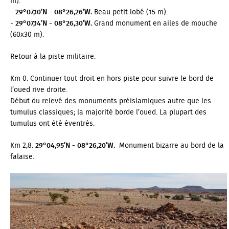
m).
-
29°07,10’N - 08°26,26’W.
Beau petit lobé (15 m).
-
29°07,14’N - 08°26,30’W.
Grand monument en ailes de mouche
(60x30 m).
Retour à la piste militaire.
Km 0. Continuer tout droit en hors piste pour suivre le bord de
l’oued rive droite.
Début du relevé des monuments préislamiques autre que les
tumulus classiques; la majorité borde l’oued. La plupart des
tumulus ont été éventrés.
Km 2,8.
29°04,95’N - 08°26,20’W.
Monument bizarre au bord de la
falaise.