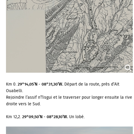
Km 0.
29°14,05’N - 08°31,30’W.
Départ de la route, près d’Aït
Ouabelli.
Rejoindre l’assif n’Tisgui et le traverser pour longer ensuite la rive
droite vers le Sud.
Km 12,2.
29°09,50’N - 08°28,10’W.
Un lobé.