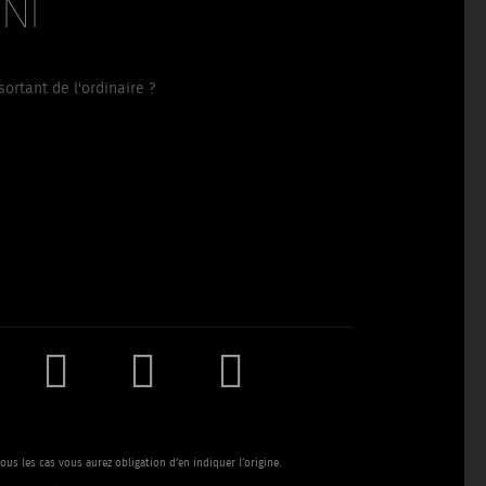
ni
ortant de l'ordinaire ?



us les cas vous aurez obligation d’en indiquer l’origine.