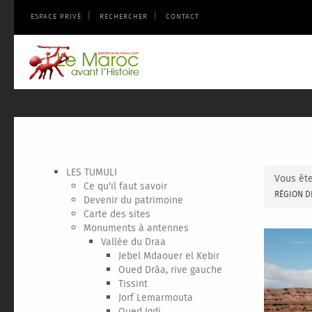
|
|
ESPACE PRIVÉ
RECHERCHER
CONTACT
LES TUMULI
Vous ête
Ce qu'il faut savoir
RÉGION D
Devenir du patrimoine
Carte des sites
Monuments à antennes
Vallée du Draa
Jebel Mdaouer el Kebir
Oued Drâa, rive gauche
Tissint
Jorf Lemarmouta