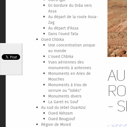
Oued Igdi
En bordure du Drâa vers
Assa
Au départ de la route Assa-
Zag
Au départ d’Assa
Dans l'oued Tata
Oued Chbika
Une concentration unique
au monde
L'oued Chbika
Vues aériennes des
monuments à antennes
Au
Monuments en Ailes de
Mouches
Monuments à trou de
ro
serrure ou “lobés"
Monuments divers
- 
La Garet es Souf
Au sud du Jebel Ouarkziz
Oued Akhzam
Oued Bougjouf
Région de Msied