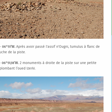
 - 06°51’W.
Après avoir passé l'assif n'Ougni, tumulus à flanc de
uche de la piste.
- 06°51,18’W.
2 monuments à droite de la piste sur une petite
plombant l’oued Izerki.