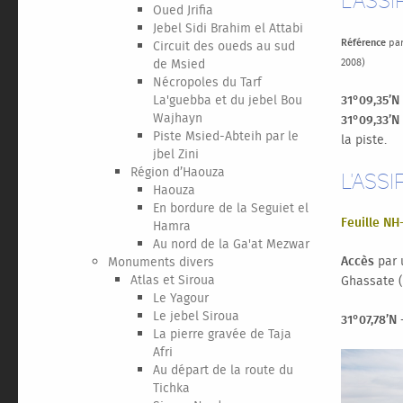
L’assi
Oued Jrifia
Jebel Sidi Brahim el Attabi
Référence
par
Circuit des oueds au sud
de Msied
2008)
Nécropoles du Tarf
La'guebba et du jebel Bou
31°09,35’N
Wajhayn
31°09,33’N
Piste Msied-Abteih par le
la piste.
jbel Zini
Région d’Haouza
L'Assi
Haouza
En bordure de la Seguiet el
Feuille NH
Hamra
Au nord de la Ga'at Mezwar
Accès
par u
Monuments divers
Atlas et Siroua
Ghassate (
Le Yagour
Le jebel Siroua
31°07,78’N 
La pierre gravée de Taja
Afri
Au départ de la route du
Tichka