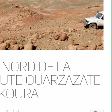
 nord de la
ute Ouarzazate
Skoura