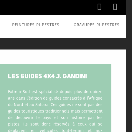


PEINTURES RUPESTRES
GRAVURES RUPESTRES
LES GUIDES 4X4 J. GANDINI
Extrem-Sud est spécialisé depuis plus de quinze
ans dans l’édition de guides consacrés à l’Afrique
du Nord et au Sahara. Ces guides ne sont pas des
guides touristiques traditionnels mais permettent
de découvrir le pays et son histoire par les
pistes. Ils sont donc réservés à ceux qui se
déplacent en véhicules tout-terrain et aux