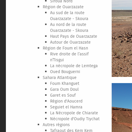
Siroua Nord
Région de Ouarzazate
Au sud de la route
Ouarzazate - Skoura
Au nord de la route
Ouarzazate - Skoura
Haut Pays de Ouarzazate
Autour de Ouarzazate
Région de Foum el Hasn
Rive droite de l’assif
n’Tisgui
La nécropole de Lemtega
Oued Bouguerni
Sahara Atlantique
Foum Khanguet
Gara Oum Doul
Garet es Souf
Région d'Aoucerd
Seguiet el Hamra
La Nécropole de Chiarate
Nécropole d'Oudiy Tiychat
Autres régions
Tafraout des Kem Kem