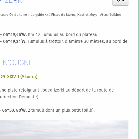
f Izerki
cours Q1 du tome 1 du guide 4x4
Pistes du Maroc
, Haut et Moyen Atlas (édition
 - 06°49,46’W.
Km 49. Tumulus au bord du plateau.
 - 06°49,34’W.
Tumulus à trottoir, diamètre 30 mètres, au bord de
f n’Ougni
-29-XXIV-1 (Skoura)
ne piste rejoignant l’oued Izerki au départ de la route de
direction Demnate).
- 06°50, 80’W.
2 tumuli dont un plus petit (pillé).