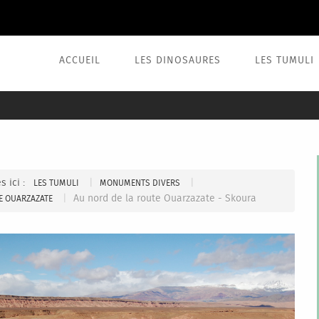
ACCUEIL
LES DINOSAURES
LES TUMULI
s ici :
|
|
LES TUMULI
MONUMENTS DIVERS
|
Au nord de la route Ouarzazate - Skoura
E OUARZAZATE