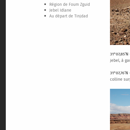
Région de Foum Zguid
Jebel Idlane
Au départ de Tinjdad
31°07,85’N
jebel, à ga
31°07,76’N 
colline sur