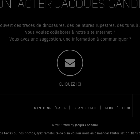
ontacter Jacques Gandi
us d'informations techniques sur cette erreur, veuillez consulter la
console JavaScript.
uvert des traces de dinosaures, des peintures rupestres, des tumuli s
Vous voulez collaborer à notre site internet ?
Vous avez une suggestion, une information à communiquer ?
CLIQUEZ ICI
|
|
MENTIONS LÉGALES
PLAN DU SITE
SERRE ÉDITEUR
© 2008-2019 by Jacques Gandini
os textes ou nos photos, ayez l’amabilité de bien vouloir nous en demander l’autorisation. Dans to