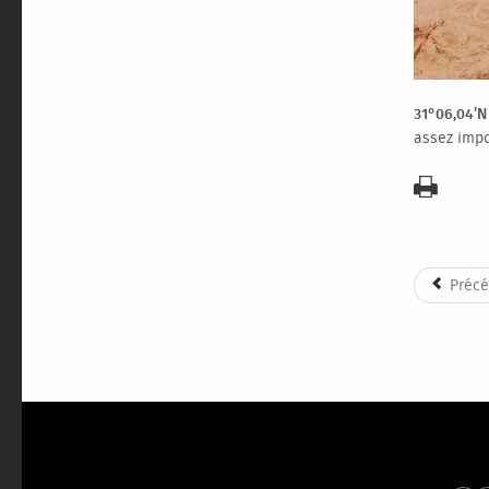
31°06,04’N
assez impo
Précé
G