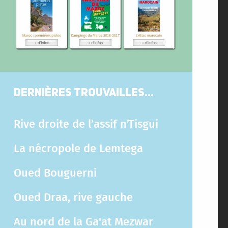
DERNIÈRES TROUVAILLES...
Rive droite de l’assif n’Tisgui
La nécropole de Lemtega
Oued Bouguerni
Oued Draa, rive gauche
Au nord de la Ga'at Mezwar