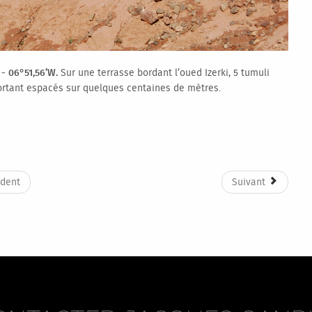
 - 06°51,56’W.
Sur une terrasse bordant l’oued Izerki, 5 tumuli
rtant espacés sur quelques centaines de mètres.
dent
Suivant
Petit problème... Une erreur s'est
produite
oogle Maps ne s'est pas chargé correctement sur cette page. Pour