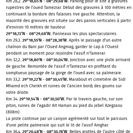
Km 28,2.
29°18,65’N - 08°29,68’W.
Parking pour le site à gravures
rupestres de l’oued Tamezrar. Début des gravures à 100 mètres en
continuant la bordure des falaises rive gauche. Attention, la
majorité des gravures est située sur des parois verticales à partir
d’environ 10 mètres de hauteur.
29°18,72’N - 08°29,68’W.
Panneaux les plus spectaculaires.
Km 29,3.
29°18,55'N - 08°28,38'W
. Après le passage d'un autre
chaînon du Bani par l’Oued Angmag, garder le cap à l’Ouest
pendant un moment pour rejoindre l'assif n'Tamerar.
Km 32,2.
29°18,80'N - 08°30,04'W.
Jonction avec une piste arrivant
de gauche. Remontée de l'assif n'Tamezrar en profitant du
somptueux paysage de la gorge de l’oued avec sa palmeraie.
Km 33,2.
29°19,22’N - 08°30,45’W.
Marabout et cimetière de Sidi
Mhamd ech Cheikh et ruines de l’ancien bordj des goums sur
votre droite.
Km 34.
29°19,54’N - 08°30,50’W.
Par le travers gauche, sur son
piton, ruines de l’agadir Aït Haman au pied du jebel Azegzaou
(808m).
La piste continue par un canyon agrémenté sur tout le parcours
d'une petite palmeraie qui suit le lit de l'assif Amghar.
Km 36,4.
29°20,48’N - 08°30,78’W
. Belles grottes de l’autre côté de