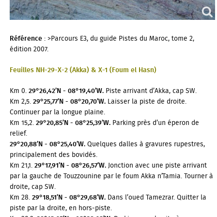
Référence
: >Parcours E3, du guide Pistes du Maroc, tome 2,
édition 2007.
Feuilles NH-29-X-2 (Akka) & X-1 (Foum el Hasn)
Km 0.
29°26,42’N - 08°19,40’W.
Piste arrivant d’Akka, cap SW.
Km 2,5.
29°25,77’N - 08°20,70’W.
Laisser la piste de droite.
Continuer par la longue plaine.
Km 15,2.
29°20,85’N - 08°25,39’W.
Parking près d’un éperon de
relief.
29°20,88’N - 08°25,40’W.
Quelques dalles à gravures rupestres,
principalement des bovidés.
Km 21,1.
29°17,91’N - 08°26,57’W.
Jonction avec une piste arrivant
par la gauche de Touzzounine par le foum Akka n’Tamia. Tourner à
droite, cap SW.
Km 28.
29°18,51’N - 08°29,68’W.
Dans l’oued Tamezrar. Quitter la
piste par la droite, en hors-piste.