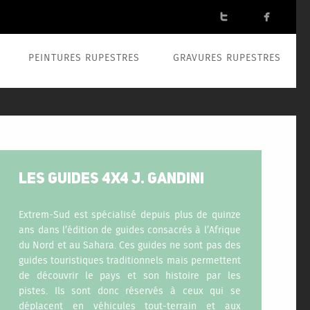


PEINTURES RUPESTRES
GRAVURES RUPESTRES
LES GUIDES 4X4 J. GANDINI
Extrem-Sud est spécialisé depuis plus de quinze
ans dans l’édition de guides consacrés à l’Afrique
du Nord et au Sahara. Ces guides ne sont pas des
guides touristiques traditionnels mais permettent
de découvrir le pays et son histoire par les
pistes. Ils sont donc réservés à ceux qui se
déplacent en véhicules tout-terrain et aux