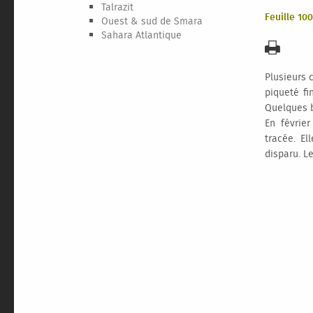
Talrazit
Feuille 10
Ouest & sud de Smara
Sahara Atlantique
Plusieurs 
piqueté fi
Quelques b
En févrie
tracée. El
disparu. L
G
pl