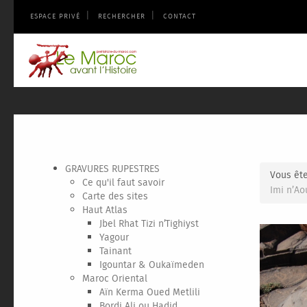
|
|
ESPACE PRIVÉ
RECHERCHER
CONTACT
GRAVURES RUPESTRES
Vous ête
Ce qu'il faut savoir
Imi n’Ao
Carte des sites
Haut Atlas
Jbel Rhat Tizi n’Tighiyst
Yagour
Tainant
Igountar & Oukaïmeden
Maroc Oriental
Aïn Kerma Oued Metlili
Bordj Ali ou Hadid