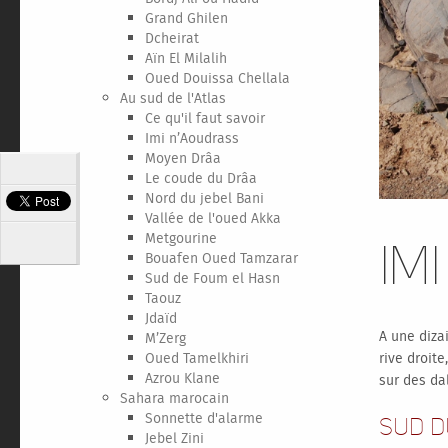
Grand Ghilen
Dcheirat
Aïn El Milalih
Oued Douissa Chellala
Au sud de l'Atlas
Ce qu'il faut savoir
Imi n’Aoudrass
Moyen Drâa
Le coude du Drâa
Nord du jebel Bani
Vallée de l'oued Akka
Metgourine
Im
Bouafen Oued Tamzarar
Sud de Foum el Hasn
Taouz
Jdaïd
A une diza
M’Zerg
rive droit
Oued Tamelkhiri
Azrou Klane
sur des da
Sahara marocain
Sonnette d'alarme
Sud d
Jebel Zini