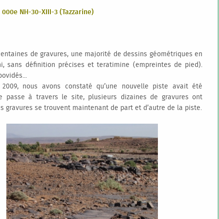
0 000e NH-30-XIII-3 (Tazzarine)
centaines de gravures, une majorité de dessins géométriques en
ni, sans définition précises et teratimine (empreintes de pied).
ovidés...
r 2009, nous avons constaté qu’une nouvelle piste avait été
le passe à travers le site, plusieurs dizaines de gravures ont
es gravures se trouvent maintenant de part et d’autre de la piste.
Petit problème... Une erreur s'est
produite
oogle Maps ne s'est pas chargé correctement sur cette page. Pour
us d'informations techniques sur cette erreur, veuillez consulter la
console JavaScript.